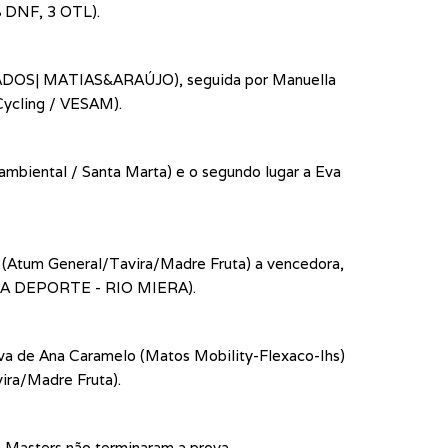
8 DNF, 3 OTL).
TINADOS| MATIAS&ARAÚJO), seguida por Manuella
Cycling / VESAM).
Sambiental / Santa Marta) e o segundo lugar a Eva
ia (Atum General/Tavira/Madre Fruta) a vencedora,
BRIA DEPORTE - RIO MIERA).
siva de Ana Caramelo (Matos Mobility-Flexaco-Ihs)
ira/Madre Fruta).
s Masters não terminaram a prova.