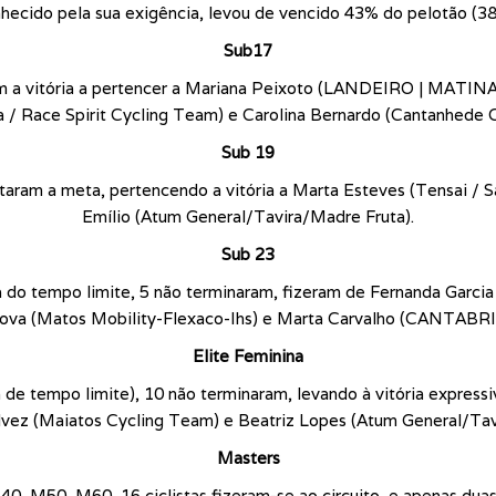
onhecido pela sua exigência, levou de vencido 43% do pelotão (3
Sub17
 com a vitória a pertencer a Mariana Peixoto (LANDEIRO | MA
 / Race Spirit Cycling Team) e Carolina Bernardo (Cantanhede 
Sub 19
ortaram a meta, pertencendo a vitória a Marta Esteves (Tensai / 
Emílio (Atum General/Tavira/Madre Fruta).
Sub 23
ra do tempo limite, 5 não terminaram, fizeram de Fernanda Garc
nova (Matos Mobility-Flexaco-Ihs) e Marta Carvalho (CANTA
Elite Feminina
ra de tempo limite), 10 não terminaram, levando à vitória expres
lvez (Maiatos Cycling Team) e Beatriz Lopes (Atum General/Tav
Masters
40, M50, M60, 16 ciclistas fizeram-se ao circuito, e apenas dua